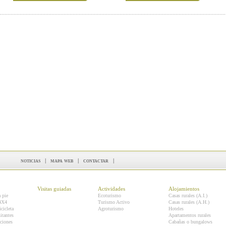
noticias
|
mapa web
|
contactar
|
Visitas guiadas
Actividades
Alojamientos
a pie
Ecoturismo
Casas rurales (A.I.)
 4X4
Turismo Activo
Casas rurales (A.H.)
icicleta
Agroturismo
Hoteles
itantes
Apartamentos rurales
ciones
Cabañas o bungalows