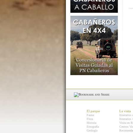
El parque
La visita
Fauna
Itinerarios 
Flora
Itinerarios
Historia
Visita en B
Etnografía
Centros Vis
Geología
Recomenda