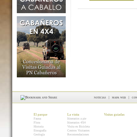
noticias
|
mapa web
|
con
El parque
La visita
Visitas guiadas
Fauna
Itinerarios a pie
Flora
Itinerarios 4X4
Historia
Visita en Bicicleta
Etnografía
Centros Visitantes
Geología
Recomendaciones