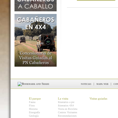
noticias
|
mapa web
|
con
El parque
La visita
Visitas guiadas
Fauna
Itinerarios a pie
Flora
Itinerarios 4X4
Historia
Visita en Bicicleta
Etnografía
Centros Visitantes
Geología
Recomendaciones