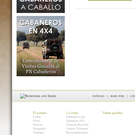
noticias
|
mapa web
|
con
El parque
La visita
Visitas guiadas
Fauna
Itinerarios a pie
Flora
Itinerarios 4X4
Historia
Visita en Bicicleta
Etnografía
Centros Visitantes
Geología
Recomendaciones