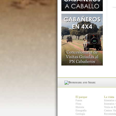
El parque
La visita
Fauna
Itinerarios 
Flora
Itinerarios
Historia
Visita en B
Etnografía
Centros Vis
Geología
Recomenda