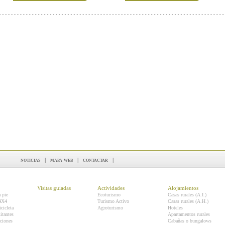
noticias
|
mapa web
|
contactar
|
Visitas guiadas
Actividades
Alojamientos
a pie
Ecoturismo
Casas rurales (A.I.)
 4X4
Turismo Activo
Casas rurales (A.H.)
icicleta
Agroturismo
Hoteles
itantes
Apartamentos rurales
ciones
Cabañas o bungalows