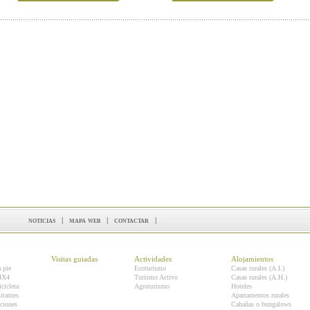
noticias
|
mapa web
|
contactar
|
Visitas guiadas
Actividades
Alojamientos
a pie
Ecoturismo
Casas rurales (A.I.)
 4X4
Turismo Activo
Casas rurales (A.H.)
icicleta
Agroturismo
Hoteles
itantes
Apartamentos rurales
ciones
Cabañas o bungalows