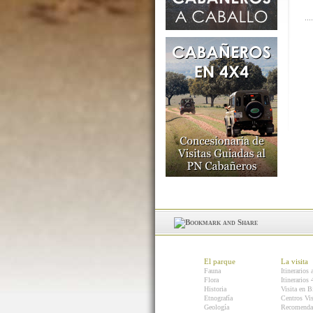
El parque
La visita
Fauna
Itinerarios 
Flora
Itinerarios
Historia
Visita en B
Etnografía
Centros Vis
Geología
Recomenda