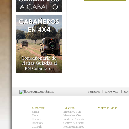
noticias
|
mapa web
|
con
El parque
La visita
Visitas guiadas
Fauna
Itinerarios a pie
Flora
Itinerarios 4X4
Historia
Visita en Bicicleta
Etnografía
Centros Visitantes
Geología
Recomendaciones