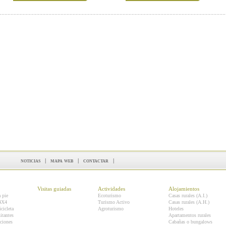
noticias
|
mapa web
|
contactar
|
Visitas guiadas
Actividades
Alojamientos
a pie
Ecoturismo
Casas rurales (A.I.)
 4X4
Turismo Activo
Casas rurales (A.H.)
icicleta
Agroturismo
Hoteles
itantes
Apartamentos rurales
ciones
Cabañas o bungalows