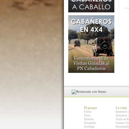
El parque
La visita
Fauna
Itinerarios 
Flora
Itinerarios
Historia
Visita en B
Etnografía
Centros Vis
Geología
Recomenda