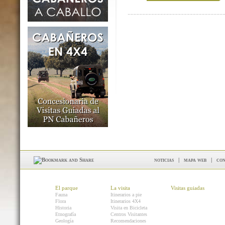
noticias
|
mapa web
|
con
El parque
La visita
Visitas guiadas
Fauna
Itinerarios a pie
Flora
Itinerarios 4X4
Historia
Visita en Bicicleta
Etnografía
Centros Visitantes
Geología
Recomendaciones