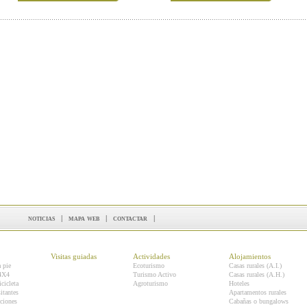
noticias
|
mapa web
|
contactar
|
Visitas guiadas
Actividades
Alojamientos
a pie
Ecoturismo
Casas rurales (A.I.)
 4X4
Turismo Activo
Casas rurales (A.H.)
icicleta
Agroturismo
Hoteles
itantes
Apartamentos rurales
ciones
Cabañas o bungalows