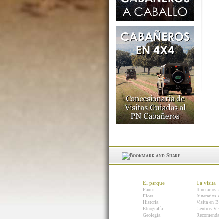
El parque
La visita
Fauna
Itinerarios 
Flora
Itinerarios
Historia
Visita en B
Etnografía
Centros Vis
Geología
Recomenda