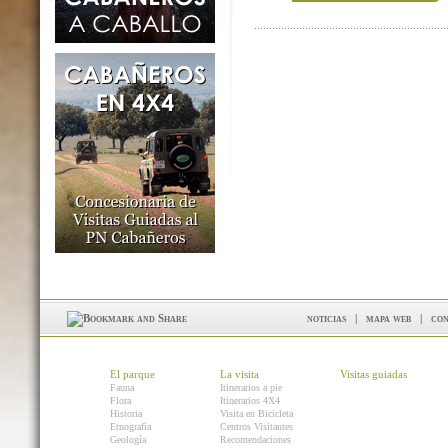
noticias
|
mapa web
|
con
El parque
La visita
Visitas guiadas
Fauna
Itinerarios a pie
Flora
Itinerarios 4X4
Historia
Visita en Bicicleta
Etnografía
Centros Visitantes
Geología
Recomendaciones