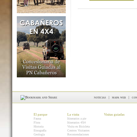
noticias
|
mapa web
|
con
El parque
La visita
Visitas guiadas
Fauna
Itinerarios a pie
Flora
Itinerarios 4X4
Historia
Visita en Bicicleta
Etnografía
Centros Visitantes
Geología
Recomendaciones