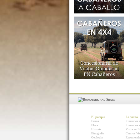
El parque
La visita
Fauna
Itinerarios 
Flora
Itinerarios
Historia
Visita en B
Etnografía
Centros Vis
Geología
Recomenda