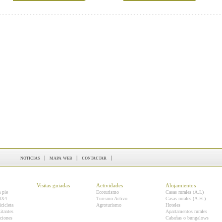
noticias
|
mapa web
|
contactar
|
Visitas guiadas
Actividades
Alojamientos
a pie
Ecoturismo
Casas rurales (A.I.)
 4X4
Turismo Activo
Casas rurales (A.H.)
icicleta
Agroturismo
Hoteles
itantes
Apartamentos rurales
ciones
Cabañas o bungalows