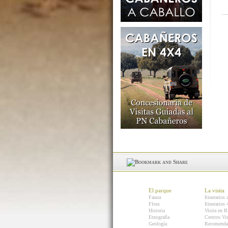
El parque
La visita
Fauna
Itinerarios 
Flora
Itinerarios
Historia
Visita en B
Etnografía
Centros Vis
Geología
Recomenda