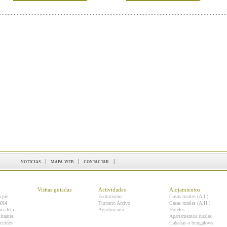
noticias
|
mapa web
|
contactar
|
Visitas guiadas
Actividades
Alojamientos
a pie
Ecoturismo
Casas rurales (A.I.)
 4X4
Turismo Activo
Casas rurales (A.H.)
icicleta
Agroturismo
Hoteles
itantes
Apartamentos rurales
ciones
Cabañas o bungalows