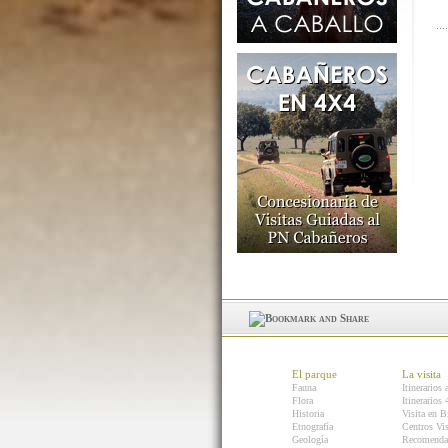
El parque
La visita
Fauna
Itinerarios 
Flora
Itinerarios
Historia
Visita en B
Etnografía
Centros Vis
Geología
Recomenda