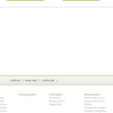
noticias
|
mapa web
|
contactar
|
Visitas guiadas
Actividades
Alojamientos
a pie
Ecoturismo
Casas rurales (A.I.)
 4X4
Turismo Activo
Casas rurales (A.H.)
icicleta
Agroturismo
Hoteles
itantes
Apartamentos rurales
ciones
Cabañas o bungalows