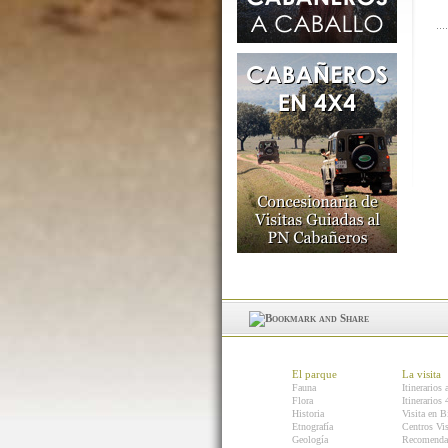
El parque
La visita
Fauna
Itinerarios 
Flora
Itinerarios
Historia
Visita en B
Etnografía
Centros Vis
Geología
Recomenda