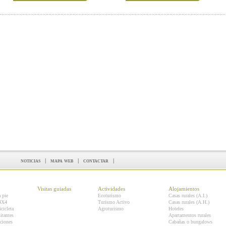
noticias
|
mapa web
|
contactar
|
Visitas guiadas
Actividades
Alojamientos
a pie
Ecoturismo
Casas rurales (A.I.)
 4X4
Turismo Activo
Casas rurales (A.H.)
icicleta
Agroturismo
Hoteles
itantes
Apartamentos rurales
ciones
Cabañas o bungalows