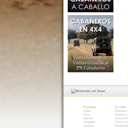
El parque
La visita
Fauna
Itinerarios 
Flora
Itinerarios
Historia
Visita en B
Etnografía
Centros Vis
Geología
Recomenda