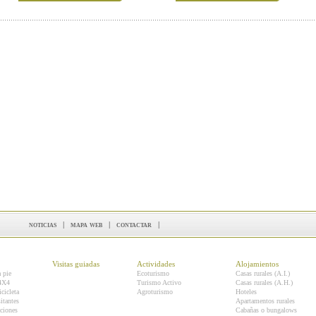
noticias
|
mapa web
|
contactar
|
Visitas guiadas
Actividades
Alojamientos
a pie
Ecoturismo
Casas rurales (A.I.)
 4X4
Turismo Activo
Casas rurales (A.H.)
icicleta
Agroturismo
Hoteles
itantes
Apartamentos rurales
ciones
Cabañas o bungalows