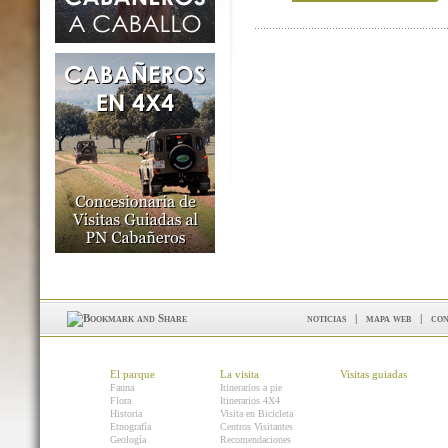
noticias
|
mapa web
|
con
El parque
La visita
Visitas guiadas
Fauna
Itinerarios a pie
Flora
Itinerarios 4X4
Historia
Visita en Bicicleta
Etnografía
Centros Visitantes
Geología
Recomendaciones