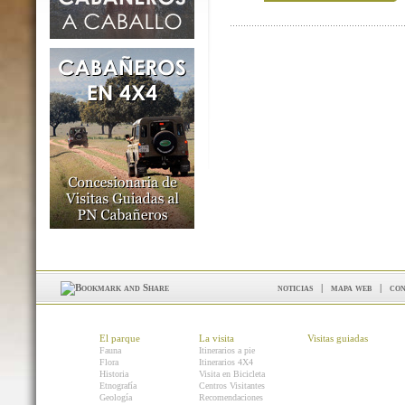
noticias
|
mapa web
|
con
El parque
La visita
Visitas guiadas
Fauna
Itinerarios a pie
Flora
Itinerarios 4X4
Historia
Visita en Bicicleta
Etnografía
Centros Visitantes
Geología
Recomendaciones