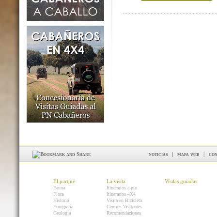
noticias
|
mapa web
|
con
El parque
La visita
Visitas guiadas
Fauna
Itinerarios a pie
Flora
Itinerarios 4X4
Historia
Visita en Bicicleta
Etnografía
Centros Visitantes
Geología
Recomendaciones