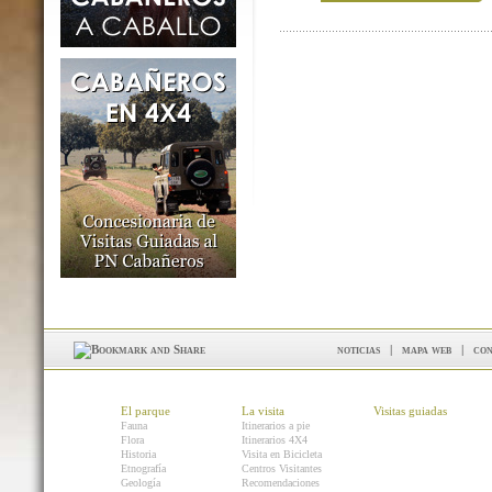
noticias
|
mapa web
|
con
El parque
La visita
Visitas guiadas
Fauna
Itinerarios a pie
Flora
Itinerarios 4X4
Historia
Visita en Bicicleta
Etnografía
Centros Visitantes
Geología
Recomendaciones