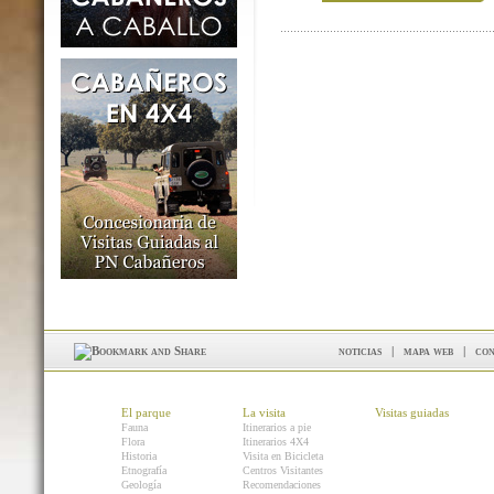
noticias
|
mapa web
|
con
El parque
La visita
Visitas guiadas
Fauna
Itinerarios a pie
Flora
Itinerarios 4X4
Historia
Visita en Bicicleta
Etnografía
Centros Visitantes
Geología
Recomendaciones