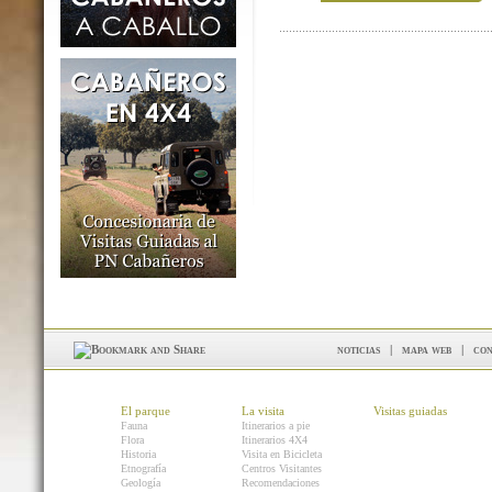
noticias
|
mapa web
|
con
El parque
La visita
Visitas guiadas
Fauna
Itinerarios a pie
Flora
Itinerarios 4X4
Historia
Visita en Bicicleta
Etnografía
Centros Visitantes
Geología
Recomendaciones