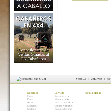
noticias
|
mapa web
|
con
El parque
La visita
Visitas guiadas
Fauna
Itinerarios a pie
Flora
Itinerarios 4X4
Historia
Visita en Bicicleta
Etnografía
Centros Visitantes
Geología
Recomendaciones