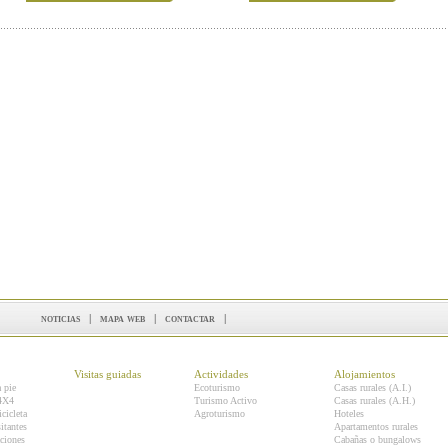
noticias
|
mapa web
|
contactar
|
Visitas guiadas
Actividades
Alojamientos
a pie
Ecoturismo
Casas rurales (A.I.)
 4X4
Turismo Activo
Casas rurales (A.H.)
icicleta
Agroturismo
Hoteles
itantes
Apartamentos rurales
ciones
Cabañas o bungalows