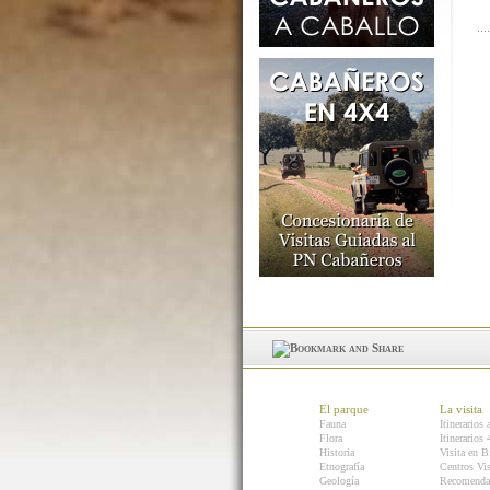
El parque
La visita
Fauna
Itinerarios 
Flora
Itinerarios
Historia
Visita en B
Etnografía
Centros Vis
Geología
Recomenda