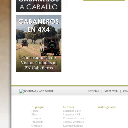
noticias
|
mapa web
|
con
El parque
La visita
Visitas guiadas
Fauna
Itinerarios a pie
Flora
Itinerarios 4X4
Historia
Visita en Bicicleta
Etnografía
Centros Visitantes
Geología
Recomendaciones