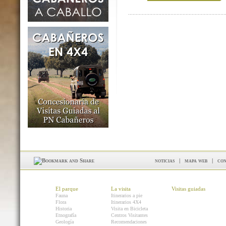
noticias
|
mapa web
|
con
El parque
La visita
Visitas guiadas
Fauna
Itinerarios a pie
Flora
Itinerarios 4X4
Historia
Visita en Bicicleta
Etnografía
Centros Visitantes
Geología
Recomendaciones