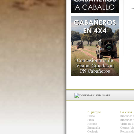
El parque
La visita
Fauna
Itinerarios 
Flora
Itinerarios
Historia
Visita en B
Etnografía
Centros Vis
Geología
Recomenda