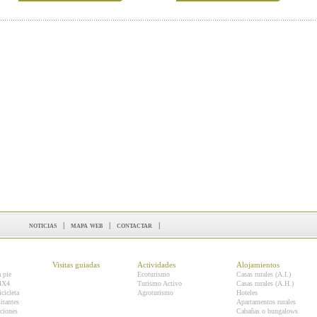
noticias
|
mapa web
|
contactar
|
Visitas guiadas
Actividades
Alojamientos
a pie
Ecoturismo
Casas rurales (A.I.)
 4X4
Turismo Activo
Casas rurales (A.H.)
icicleta
Agroturismo
Hoteles
itantes
Apartamentos rurales
ciones
Cabañas o bungalows