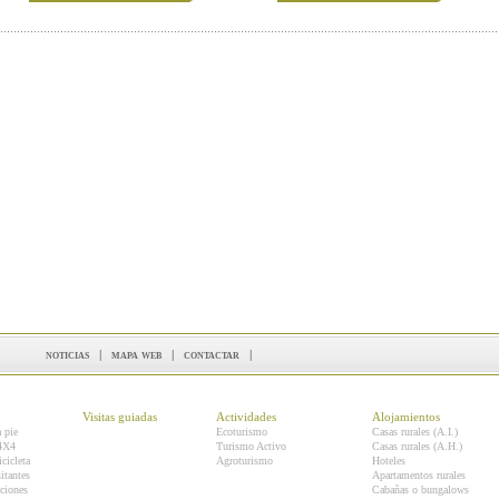
noticias
|
mapa web
|
contactar
|
Visitas guiadas
Actividades
Alojamientos
a pie
Ecoturismo
Casas rurales (A.I.)
 4X4
Turismo Activo
Casas rurales (A.H.)
icicleta
Agroturismo
Hoteles
itantes
Apartamentos rurales
ciones
Cabañas o bungalows