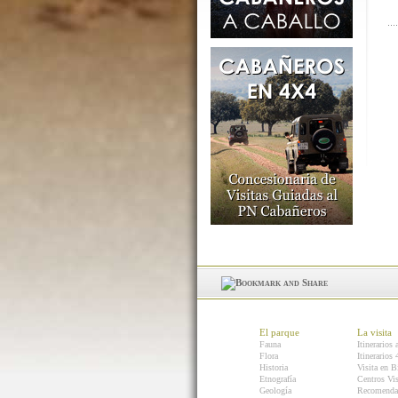
El parque
La visita
Fauna
Itinerarios 
Flora
Itinerarios
Historia
Visita en B
Etnografía
Centros Vis
Geología
Recomenda