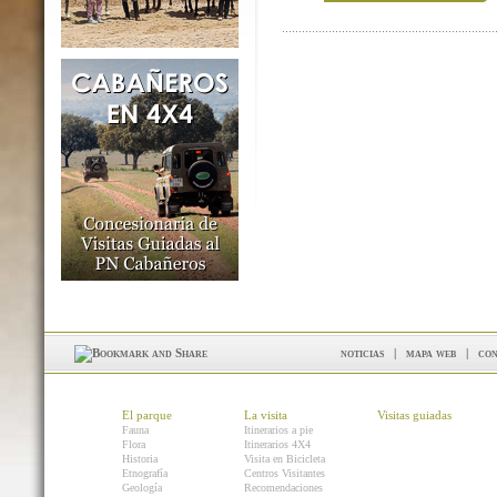
noticias
|
mapa web
|
con
El parque
La visita
Visitas guiadas
Fauna
Itinerarios a pie
Flora
Itinerarios 4X4
Historia
Visita en Bicicleta
Etnografía
Centros Visitantes
Geología
Recomendaciones