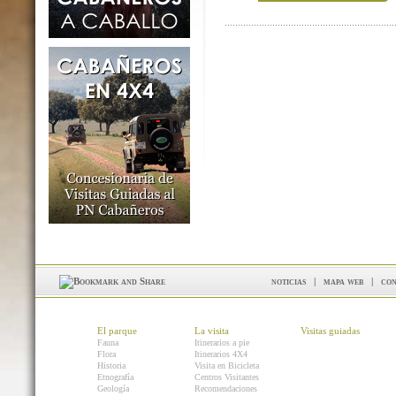
noticias
|
mapa web
|
con
El parque
La visita
Visitas guiadas
Fauna
Itinerarios a pie
Flora
Itinerarios 4X4
Historia
Visita en Bicicleta
Etnografía
Centros Visitantes
Geología
Recomendaciones