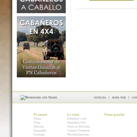
noticias
|
mapa web
|
con
El parque
La visita
Visitas guiadas
Fauna
Itinerarios a pie
Flora
Itinerarios 4X4
Historia
Visita en Bicicleta
Etnografía
Centros Visitantes
Geología
Recomendaciones