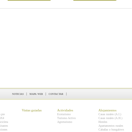
noticias
|
mapa web
|
contactar
|
Visitas guiadas
Actividades
Alojamientos
a pie
Ecoturismo
Casas rurales (A.I.)
 4X4
Turismo Activo
Casas rurales (A.H.)
icicleta
Agroturismo
Hoteles
itantes
Apartamentos rurales
ciones
Cabañas o bungalows