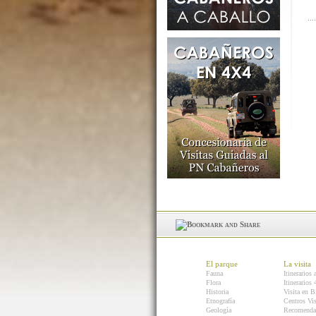
El parque
La visita
Fauna
Itinerarios 
Flora
Itinerarios
Historia
Visita en B
Etnografía
Centros Vis
Geología
Recomenda