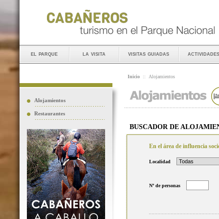
el parque
la visita
visitas guiadas
actividade
Inicio
::
Alojamientos
Alojamientos
Restaurantes
BUSCADOR DE ALOJAMIE
En el área de influencia so
Localidad
Nº de personas