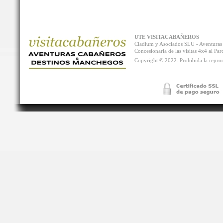
UTE VISITACABAÑEROS
Cladium y Asociados SLU - Aventur
Concesionaria de las visitas 4x4 al P
Copyright © 2022. Prohibida la reprodu