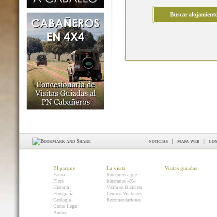
noticias
|
mapa web
|
con
El parque
La visita
Visitas guiadas
Fauna
Itinerarios a pie
Flora
Itinerarios 4X4
Historia
Visita en Bicicleta
Etnografía
Centros Visitantes
Geología
Recomendaciones
Como llegar
Audios