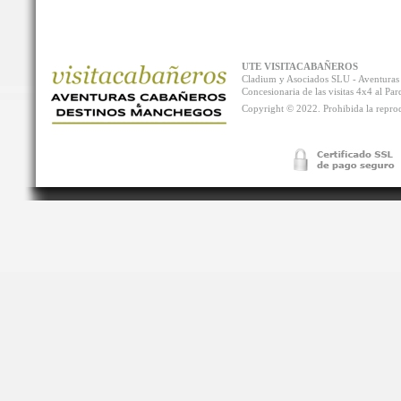
UTE VISITACABAÑEROS
Cladium y Asociados SLU - Aventur
Concesionaria de las visitas 4x4 al P
Copyright © 2022. Prohibida la reprodu