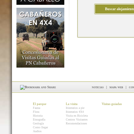
noticias
|
mapa web
|
con
El parque
La visita
Visitas guiadas
Fauna
Itinerarios a pie
Flora
Itinerarios 4X4
Historia
Visita en Bicicleta
Etnografía
Centros Visitantes
Geología
Recomendaciones
Como llegar
Audios