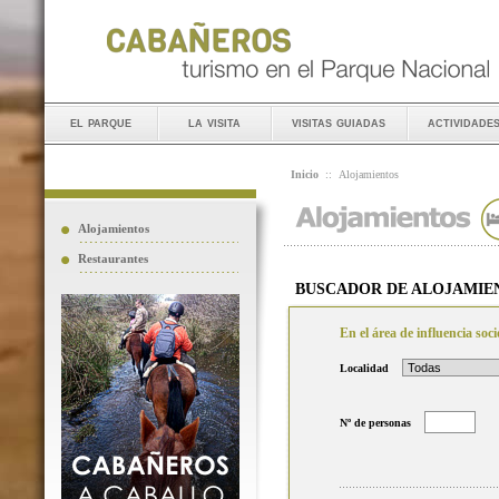
el parque
la visita
visitas guiadas
actividade
Inicio
::
Alojamientos
Alojamientos
Restaurantes
BUSCADOR DE ALOJAMIE
En el área de influencia so
Localidad
Nº de personas