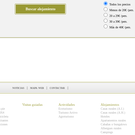
Todos los precios
Menos de 20€ /pers.
20 a 29€ /pers.
30 a 39€ /pers.
Más de 40€ /pers.
noticias
|
mapa web
|
contactar
|
Visitas guiadas
Actividades
Alojamientos
a pie
Ecoturismo
Casas rurales (A.I.)
 4X4
Turismo Activo
Casas rurales (A.H.)
icicleta
Agroturismo
Hoteles
itantes
Apartamentos rurales
ciones
Cabañas o bungalows
Albergues rurales
Campings