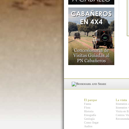
El parque
La visita
Fauna
Itinerarios 
Flora
Itinerarios
Historia
Visita en B
Etnografía
Centros Vis
Geología
Recomenda
Como llegar
Audios