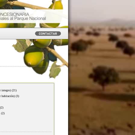
r integro)
(21)
r habitación)
(3)
(2)
s
(2)