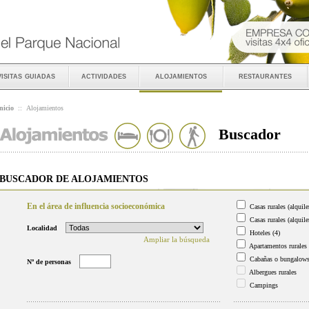
visitas guiadas
actividades
alojamientos
restaurantes
nicio
::
Alojamientos
Buscador
BUSCADOR DE ALOJAMIENTOS
En el área de influencia socioeconómica
Casas rurales (alquile
Casas rurales (alquile
Localidad
Hoteles
(4)
Ampliar la búsqueda
Apartamentos rurales
Cabañas o bungalow
Nº de personas
Albergues rurales
Campings