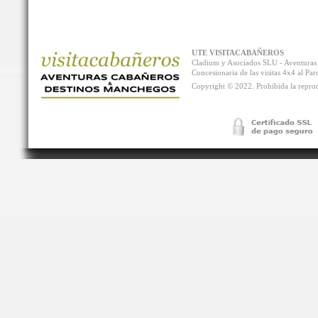
UTE VISITACABAÑEROS
Cladium y Asociados SLU - Aventur
Concesionaria de las visitas 4x4 al P
Copyright © 2022. Prohibida la reprodu