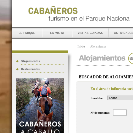
el parque
la visita
visitas guiadas
actividade
Inicio
::
Alojamientos
Alojamientos
Restaurantes
BUSCADOR DE ALOJAMIE
En el área de influencia so
Localidad
Nº de personas