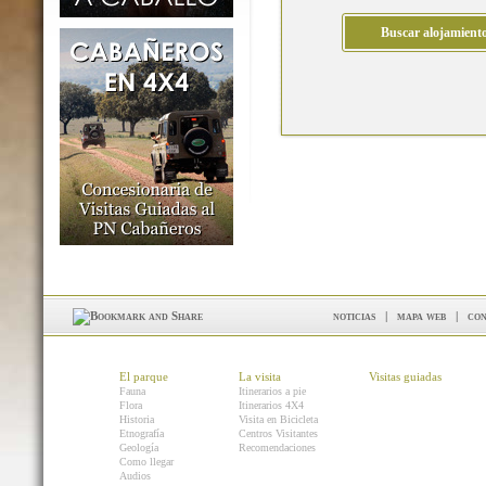
noticias
|
mapa web
|
con
El parque
La visita
Visitas guiadas
Fauna
Itinerarios a pie
Flora
Itinerarios 4X4
Historia
Visita en Bicicleta
Etnografía
Centros Visitantes
Geología
Recomendaciones
Como llegar
Audios