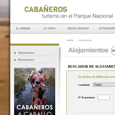
el parque
la visita
visitas guiadas
actividade
Inicio
::
Alojamientos
Alojamientos
Restaurantes
BUSCADOR DE ALOJAMIE
En el área de influencia so
Localidad
Nº de personas