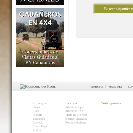
noticias
|
mapa web
|
con
El parque
La visita
Visitas guiadas
Fauna
Itinerarios a pie
Flora
Itinerarios 4X4
Historia
Visita en Bicicleta
Etnografía
Centros Visitantes
Geología
Recomendaciones
Como llegar
Audios