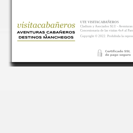
UTE VISITACABAÑEROS
Cladium y Asociados SLU - Aventur
Concesionaria de las visitas 4x4 al P
Copyright © 2022. Prohibida la reprodu