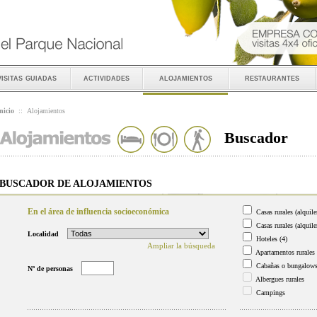
visitas guiadas
actividades
alojamientos
restaurantes
nicio
::
Alojamientos
Buscador
BUSCADOR DE ALOJAMIENTOS
En el área de influencia socioeconómica
Casas rurales (alquile
Casas rurales (alquile
Localidad
Hoteles
(4)
Ampliar la búsqueda
Apartamentos rurales
Cabañas o bungalow
Nº de personas
Albergues rurales
Campings