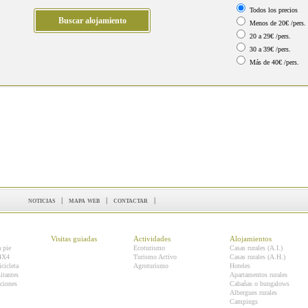
Todos los precios
Menos de 20€ /pers.
20 a 29€ /pers.
30 a 39€ /pers.
Más de 40€ /pers.
noticias
|
mapa web
|
contactar
|
Visitas guiadas
Actividades
Alojamientos
a pie
Ecoturismo
Casas rurales (A.I.)
 4X4
Turismo Activo
Casas rurales (A.H.)
icicleta
Agroturismo
Hoteles
itantes
Apartamentos rurales
ciones
Cabañas o bungalows
Albergues rurales
Campings