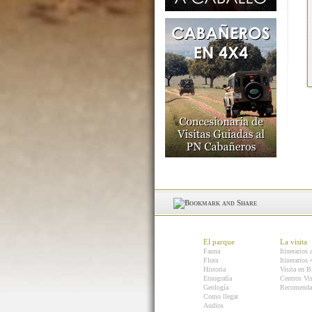
El parque
La visita
Fauna
Itinerarios 
Flora
Itinerarios
Historia
Visita en B
Etnografía
Centros Vis
Geología
Recomenda
Como llegar
Audios