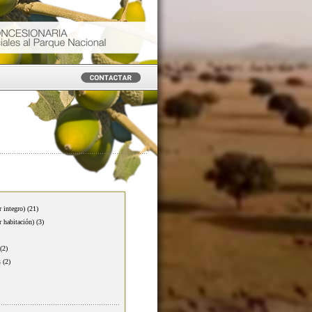
r integro)
(21)
r habitación)
(3)
(2)
s
(2)