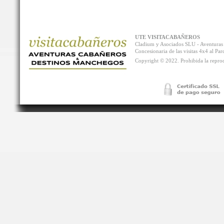
UTE VISITACABAÑEROS
Cladium y Asociados SLU - Aventur
Concesionaria de las visitas 4x4 al P
Copyright © 2022. Prohibida la reprodu