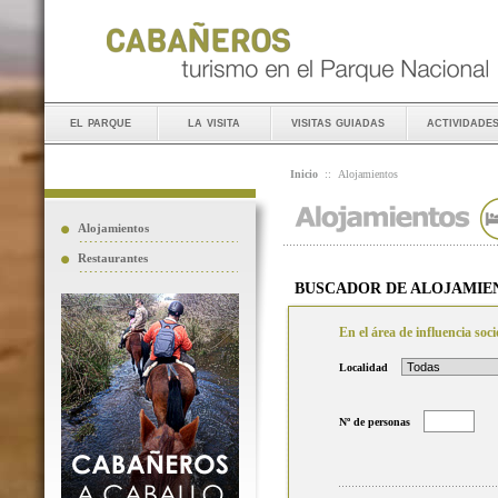
el parque
la visita
visitas guiadas
actividade
Inicio
::
Alojamientos
Alojamientos
Restaurantes
BUSCADOR DE ALOJAMIE
En el área de influencia so
Localidad
Nº de personas