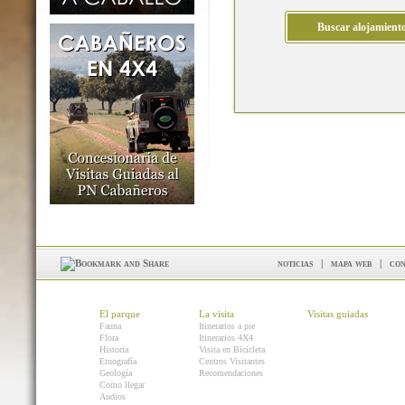
noticias
|
mapa web
|
con
El parque
La visita
Visitas guiadas
Fauna
Itinerarios a pie
Flora
Itinerarios 4X4
Historia
Visita en Bicicleta
Etnografía
Centros Visitantes
Geología
Recomendaciones
Como llegar
Audios