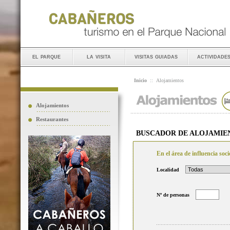
el parque
la visita
visitas guiadas
actividade
Inicio
::
Alojamientos
Alojamientos
Restaurantes
BUSCADOR DE ALOJAMIE
En el área de influencia so
Localidad
Nº de personas