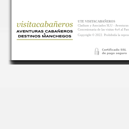
UTE VISITACABAÑEROS
Cladium y Asociados SLU - Aventur
Concesionaria de las visitas 4x4 al P
Copyright © 2022. Prohibida la reprodu