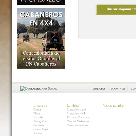
noticias
|
mapa web
|
con
El parque
La visita
Visitas guiadas
Fauna
Itinerarios a pie
Flora
Itinerarios 4X4
Historia
Visita en Bicicleta
Etnografía
Centros Visitantes
Geología
Recomendaciones
Como llegar
Audios