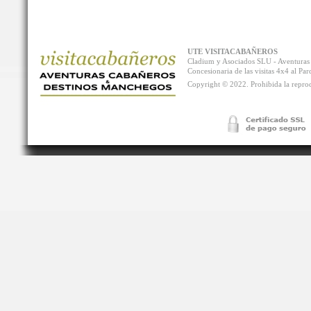
UTE VISITACABAÑEROS
Cladium y Asociados SLU - Aventur
Concesionaria de las visitas 4x4 al P
Copyright © 2022. Prohibida la reprodu