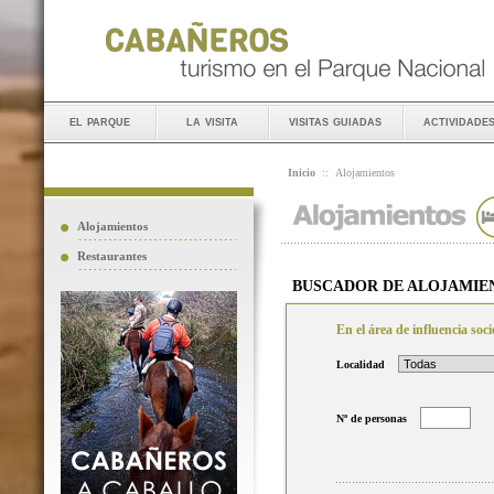
el parque
la visita
visitas guiadas
actividade
Inicio
::
Alojamientos
Alojamientos
Restaurantes
BUSCADOR DE ALOJAMIE
En el área de influencia so
Localidad
Nº de personas