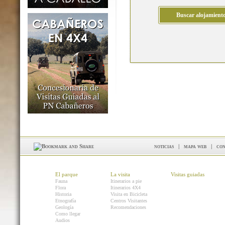
noticias
|
mapa web
|
con
El parque
La visita
Visitas guiadas
Fauna
Itinerarios a pie
Flora
Itinerarios 4X4
Historia
Visita en Bicicleta
Etnografía
Centros Visitantes
Geología
Recomendaciones
Como llegar
Audios