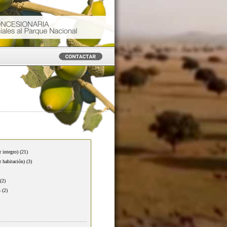
r integro)
(21)
r habitación)
(3)
(2)
s
(2)