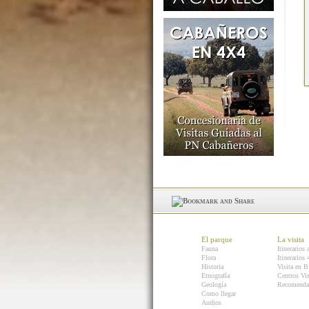
El parque
La visita
Fauna
Itinerarios 
Flora
Itinerarios
Historia
Visita en B
Etnografía
Centros Vis
Geología
Recomenda
Como llegar
Audios