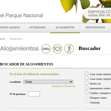
visitas guiadas
actividades
alojamientos
restaurantes
nicio
::
Alojamientos
Buscador
BUSCADOR DE ALOJAMIENTOS
En el área de influencia socioeconómica
Casas rurales (alquile
Casas rurales (alquile
Localidad
Hoteles
(4)
Ampliar la búsqueda
Apartamentos rurales
Cabañas o bungalow
Nº de personas
Albergues rurales
Campings