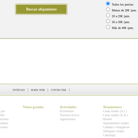
Todos los precios
Menos de 20€ /pers.
20 a 29€ /pers.
30 a 39€ /pers.
Más de 40€ /pers.
noticias
|
mapa web
|
contactar
|
Visitas guiadas
Actividades
Alojamientos
a pie
Ecoturismo
Casas rurales (A.I.)
 4X4
Turismo Activo
Casas rurales (A.H.)
icicleta
Agroturismo
Hoteles
itantes
Apartamentos rurales
ciones
Cabañas o bungalows
Albergues rurales
Campings