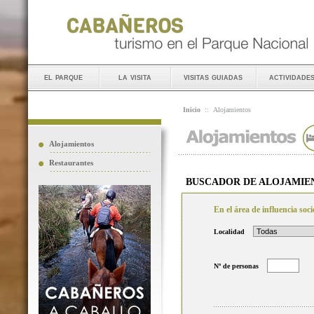
el parque
la visita
visitas guiadas
actividade
Inicio
::
Alojamientos
Alojamientos
Restaurantes
BUSCADOR DE ALOJAMIE
En el área de influencia so
Localidad
Nº de personas