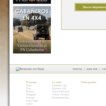
noticias
|
mapa web
|
con
El parque
La visita
Visitas guiadas
Fauna
Itinerarios a pie
Flora
Itinerarios 4X4
Historia
Visita en Bicicleta
Etnografía
Centros Visitantes
Geología
Recomendaciones
Como llegar
Audios