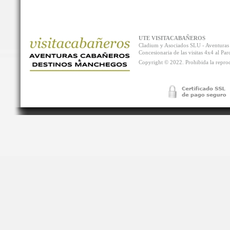
UTE VISITACABAÑEROS
Cladium y Asociados SLU - Aventur
Concesionaria de las visitas 4x4 al P
Copyright © 2022. Prohibida la reprodu