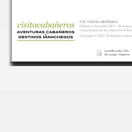
UTE VISITACABAÑEROS
Cladium y Asociados SLU - Aventur
Concesionaria de las visitas 4x4 al P
Copyright © 2022. Prohibida la reprodu