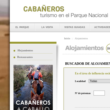
el parque
la visita
visitas guiadas
actividade
Inicio
::
Alojamientos
Alojamientos
Restaurantes
BUSCADOR DE ALOJAMIE
En el área de influencia so
Localidad
Nº de personas