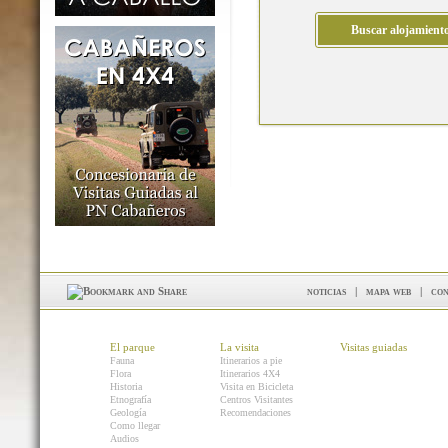
noticias
|
mapa web
|
con
El parque
La visita
Visitas guiadas
Fauna
Itinerarios a pie
Flora
Itinerarios 4X4
Historia
Visita en Bicicleta
Etnografía
Centros Visitantes
Geología
Recomendaciones
Como llegar
Audios