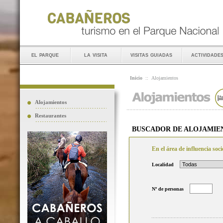
el parque
la visita
visitas guiadas
actividade
Inicio
::
Alojamientos
Alojamientos
Restaurantes
BUSCADOR DE ALOJAMIE
En el área de influencia so
Localidad
Nº de personas