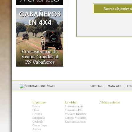
noticias
|
mapa web
|
con
El parque
La visita
Visitas guiadas
Fauna
Itinerarios a pie
Flora
Itinerarios 4X4
Historia
Visita en Bicicleta
Etnografía
Centros Visitantes
Geología
Recomendaciones
Como llegar
Audios