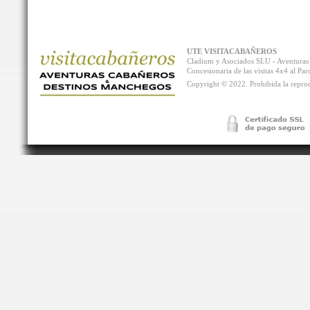
UTE VISITACABAÑEROS
Cladium y Asociados SLU - Aventur
Concesionaria de las visitas 4x4 al P
Copyright © 2022. Prohibida la reprodu