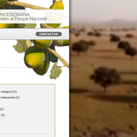
r integro)
(21)
r habitación)
(3)
(2)
s
(2)