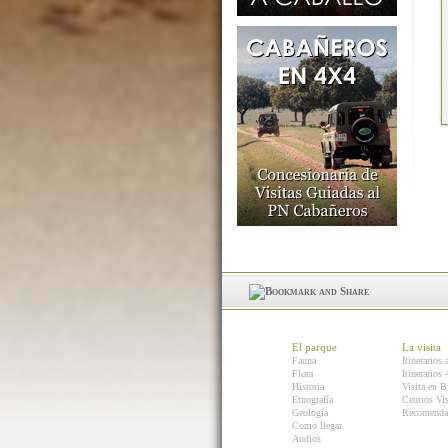
El parque
La visita
Fauna
Itinerarios 
Flora
Itinerarios
Historia
Visita en B
Etnografía
Centros Vis
Geología
Recomenda
Como llegar
Audios