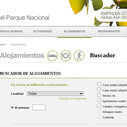
visitas guiadas
actividades
alojamientos
restaurantes
nicio
::
Alojamientos
Buscador
BUSCADOR DE ALOJAMIENTOS
En el área de influencia socioeconómica
Casas rurales (alquile
Casas rurales (alquile
Localidad
Hoteles
(4)
Ampliar la búsqueda
Apartamentos rurales
Cabañas o bungalow
Nº de personas
Albergues rurales
Campings