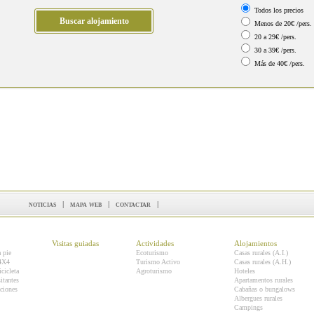
Todos los precios
Menos de 20€ /pers.
20 a 29€ /pers.
30 a 39€ /pers.
Más de 40€ /pers.
noticias
|
mapa web
|
contactar
|
Visitas guiadas
Actividades
Alojamientos
a pie
Ecoturismo
Casas rurales (A.I.)
 4X4
Turismo Activo
Casas rurales (A.H.)
icicleta
Agroturismo
Hoteles
itantes
Apartamentos rurales
ciones
Cabañas o bungalows
Albergues rurales
Campings