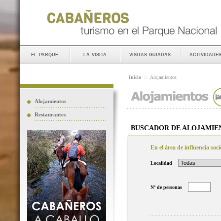
el parque
la visita
visitas guiadas
actividade
Inicio
::
Alojamientos
Alojamientos
Restaurantes
BUSCADOR DE ALOJAMIE
En el área de influencia so
Localidad
Nº de personas