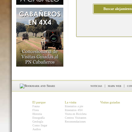
noticias
|
mapa web
|
con
El parque
La visita
Visitas guiadas
Fauna
Itinerarios a pie
Flora
Itinerarios 4X4
Historia
Visita en Bicicleta
Etnografía
Centros Visitantes
Geología
Recomendaciones
Como llegar
Audios