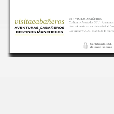
UTE VISITACABAÑEROS
Cladium y Asociados SLU - Aventur
Concesionaria de las visitas 4x4 al P
Copyright © 2022. Prohibida la reprodu