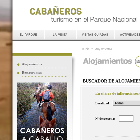
el parque
la visita
visitas guiadas
actividade
Inicio
::
Alojamientos
Alojamientos
Restaurantes
BUSCADOR DE ALOJAMIE
En el área de influencia so
Localidad
Nº de personas