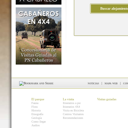
noticias
|
mapa web
|
con
El parque
La visita
Visitas guiadas
Fauna
Itinerarios a pie
Flora
Itinerarios 4X4
Historia
Visita en Bicicleta
Etnografía
Centros Visitantes
Geología
Recomendaciones
Como llegar
Audios