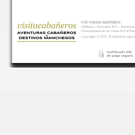
UTE VISITACABAÑEROS
Cladium y Asociados SLU - Aventur
Concesionaria de las visitas 4x4 al P
Copyright © 2022. Prohibida la reprodu