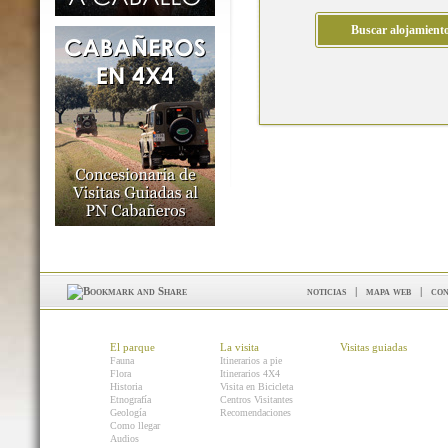
noticias
|
mapa web
|
con
El parque
La visita
Visitas guiadas
Fauna
Itinerarios a pie
Flora
Itinerarios 4X4
Historia
Visita en Bicicleta
Etnografía
Centros Visitantes
Geología
Recomendaciones
Como llegar
Audios