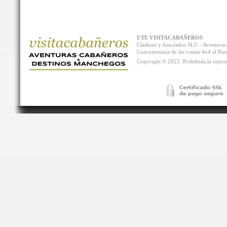
UTE VISITACABAÑEROS
Cladium y Asociados SLU - Aventur
Concesionaria de las visitas 4x4 al P
Copyright © 2022. Prohibida la reprodu