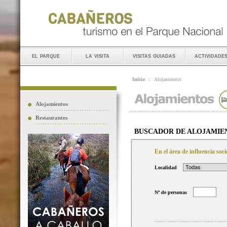
el parque
la visita
visitas guiadas
actividade
Inicio
::
Alojamientos
Alojamientos
Restaurantes
BUSCADOR DE ALOJAMIE
En el área de influencia so
Localidad
Nº de personas